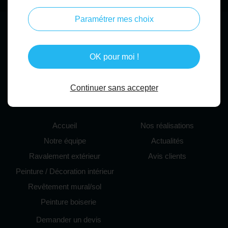
Paramétrer mes choix
OK pour moi !
Continuer sans accepter
Accueil
Nos réalisations
Notre équipe
Actualités
Ravalement extérieur
Avis clients
Peinture / Décoration intérieur
Revêtement mural/sol
Peinture boiserie
Demander un devis